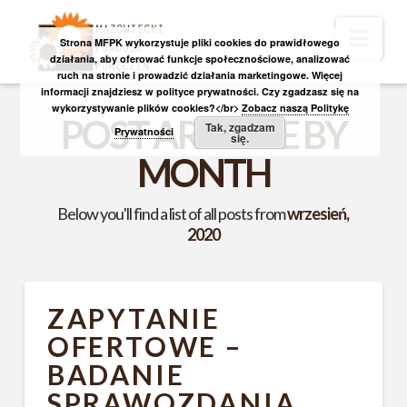
Nav
Strona MFPK wykorzystuje pliki cookies do prawidłowego
działania, aby oferować funkcje społecznościowe, analizować
ruch na stronie i prowadzić działania marketingowe. Więcej
informacji znajdziesz w polityce prywatności. Czy zgadzasz się na
wykorzystywanie plików cookies?</br>
Zobacz naszą Politykę
POST ARCHIVE BY
Tak, zgadzam
Prywatności
się.
MONTH
Below you'll find a list of all posts from
wrzesień,
2020
ZAPYTANIE
OFERTOWE –
BADANIE
SPRAWOZDANIA